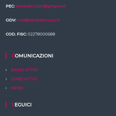
PEC:
ebterabruzzo@gmpec.it
ODV:
odv@ebterabruzzo.it
COD. FISC:
02278000688
COMUNICAZIONI
BANDI ATTIVI
CORSI ATTIVI
NEWS
SEGUICI