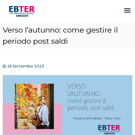
S
Verso l’autunno: come gestire il
a
l
periodo post saldi
t
a
a
l
26 Settembre 2023
c
o
n
t
e
n
u
t
o