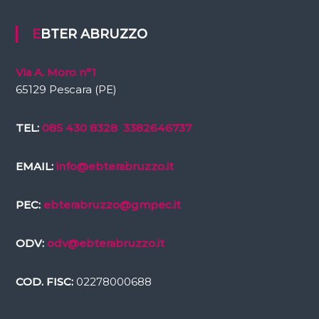
EBTER ABRUZZO
Via A. Moro n°1
65129 Pescara (PE)
TEL:
085 430 8328
3382646737
EMAIL:
info@ebterabruzzo.it
PEC:
ebterabruzzo@gmpec.it
ODV:
odv@ebterabruzzo.it
COD. FISC:
02278000688