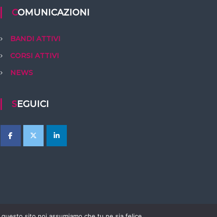
COMUNICAZIONI
BANDI ATTIVI
CORSI ATTIVI
NEWS
SEGUICI
e questo sito noi assumiamo che tu ne sia felice.