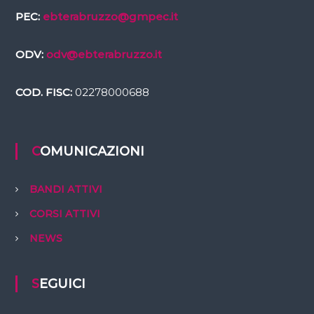
PEC:
ebterabruzzo@gmpec.it
ODV:
odv@ebterabruzzo.it
COD. FISC:
02278000688
COMUNICAZIONI
BANDI ATTIVI
CORSI ATTIVI
NEWS
SEGUICI