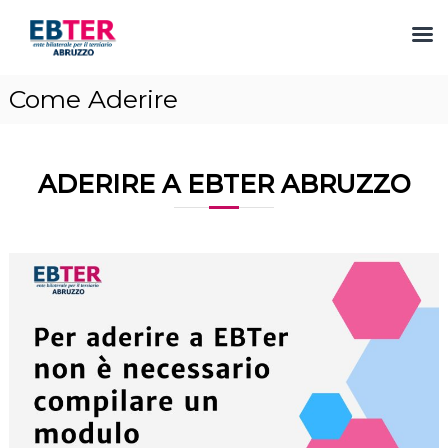
S
Come Aderire
a
l
t
a
ADERIRE A EBTER ABRUZZO
a
l
c
o
n
t
e
n
u
t
o