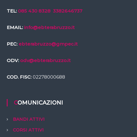
TEL:
085 430 8328
3382646737
EMAIL:
info@ebterabruzzo.it
PEC:
ebterabruzzo@gmpec.it
ODV:
odv@ebterabruzzo.it
COD. FISC:
02278000688
COMUNICAZIONI
BANDI ATTIVI
CORSI ATTIVI