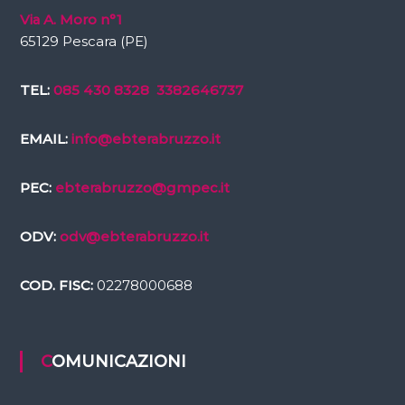
Via A. Moro n°1
65129 Pescara (PE)
TEL:
085 430 8328
3382646737
EMAIL:
info@ebterabruzzo.it
PEC:
ebterabruzzo@gmpec.it
ODV:
odv@ebterabruzzo.it
COD. FISC:
02278000688
COMUNICAZIONI