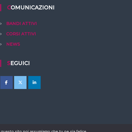
COMUNICAZIONI
BANDI ATTIVI
CORSI ATTIVI
NEWS
SEGUICI
e questo sito noi assumiamo che tu ne sia felice.