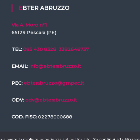
EBTER ABRUZZO
Via A. Moro n°1
65129 Pescara (PE)
TEL:
085 430 8328
3382646737
EMAIL:
info@ebterabruzzo.it
PEC:
ebterabruzzo@gmpec.it
ODV:
odv@ebterabruzzo.it
COD. FISC:
02278000688
ssa avere la migliore esperienza sul nostro sito. Se continui ad utilizzar