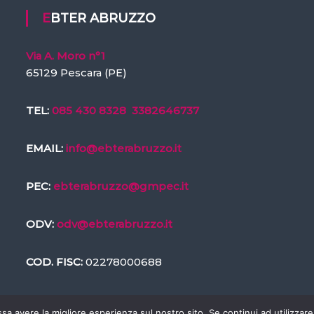
EBTER ABRUZZO
Via A. Moro n°1
65129 Pescara (PE)
TEL:
085 430 8328
3382646737
EMAIL:
info@ebterabruzzo.it
PEC:
ebterabruzzo@gmpec.it
ODV:
odv@ebterabruzzo.it
COD. FISC:
02278000688
ssa avere la migliore esperienza sul nostro sito. Se continui ad utilizzar