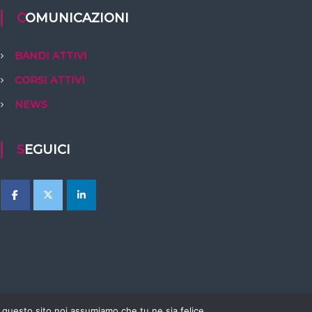
COMUNICAZIONI
BANDI ATTIVI
CORSI ATTIVI
NEWS
SEGUICI
e questo sito noi assumiamo che tu ne sia felice.