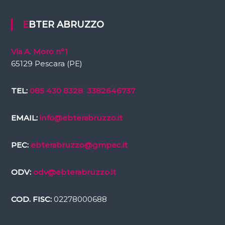
EBTER ABRUZZO
Via A. Moro n°1
65129 Pescara (PE)
TEL:
085 430 8328
3382646737
EMAIL:
info@ebterabruzzo.it
PEC:
ebterabruzzo@gmpec.it
ODV:
odv@ebterabruzzo.it
COD. FISC:
02278000688