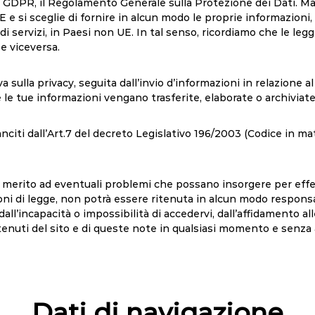
 GDPR, il Regolamento Generale sulla Protezione dei Dati. Maris
l’UE e si sceglie di fornire in alcun modo le proprie informazio
ri di servizi, in Paesi non UE. In tal senso, ricordiamo che le l
e viceversa.
 sulla privacy, seguita dall’invio d’informazioni in relazione a
le tue informazioni vengano trasferite, elaborate o archiviate, 
sanciti dall’Art.7 del decreto Legislativo 196/2003 (Codice in m
erito ad eventuali problemi che possano insorgere per effetto 
ioni di legge, non potrà essere ritenuta in alcun modo responsa
all’incapacità o impossibilità di accedervi, dall’affidamento al
contenuti del sito e di queste note in qualsiasi momento e senza
Dati di navigazione