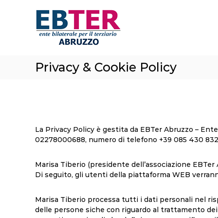
E
S
a
B
l
T
t
e
a
r
a
A
Privacy & Cookie Policy
l
b
c
r
o
n
u
t
z
e
z
n
La Privacy Policy è gestita da EBTer Abruzzo – Ente B
o
u
02278000688, numero di telefono +39 085 430 8328 e
t
o
Marisa Tiberio (presidente dell’associazione EBTer A
Di seguito, gli utenti della piattaforma WEB verra
Marisa Tiberio processa tutti i dati personali nel 
delle persone siche con riguardo al trattamento dei d