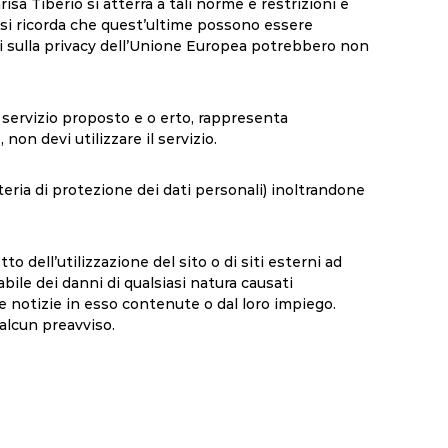
a Tiberio si atterrà a tali norme e restrizioni e
ni, si ricorda che quest’ultime possono essere
eggi sulla privacy dell’Unione Europea potrebbero non
l servizio proposto e o erto, rappresenta
non devi utilizzare il servizio.
ateria di protezione dei dati personali) inoltrandone
dell’utilizzazione del sito o di siti esterni ad
bile dei danni di qualsiasi natura causati
le notizie in esso contenute o dal loro impiego.
 alcun preavviso.