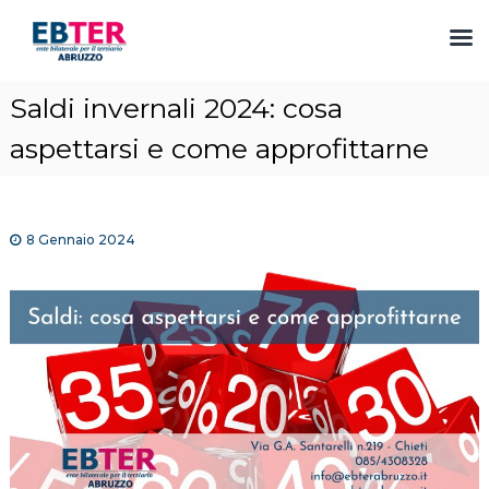
S
Saldi invernali 2024: cosa
a
l
aspettarsi e come approfittarne
t
a
a
l
8 Gennaio 2024
c
o
n
t
e
n
u
t
o