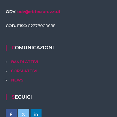
ODV:
odv@ebterabruzzo.it
COD. FISC:
02278000688
COMUNICAZIONI
BANDI ATTIVI
CORSI ATTIVI
NEWS
SEGUICI