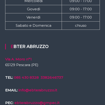
Mercoledì
09:00 - 17:00
Giovedì
09:00 - 17:00
Venerdì
09:00 - 17:00
Sabato e Domenica
chiuso
EBTER ABRUZZO
Via A. Moro n°1
65129 Pescara (PE)
TEL:
085 430 8328
3382646737
EMAIL:
info@ebterabruzzo.it
PEC:
ebterabruzzo@gmpec.it