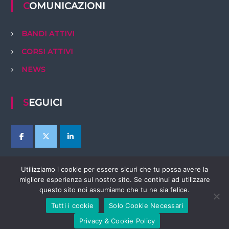
COMUNICAZIONI
BANDI ATTIVI
CORSI ATTIVI
NEWS
SEGUICI
Utilizziamo i cookie per essere sicuri che tu possa avere la
migliore esperienza sul nostro sito. Se continui ad utilizzare
questo sito noi assumiamo che tu ne sia felice.
Tutti i cookie
Solo Cookie Necessari
Copyright © 2026
EBTer Abruzzo
Tutti i diritti riservati. Tema:
Flash
di
Privacy & Cookie Policy
ThemeGrill. Powered by
WordPress