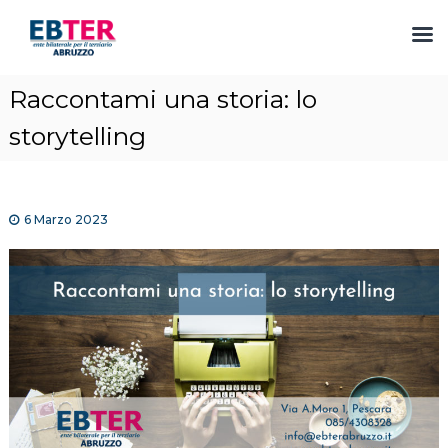
S
Raccontami una storia: lo
a
l
storytelling
t
a
a
l
6 Marzo 2023
c
o
n
t
e
n
u
t
o