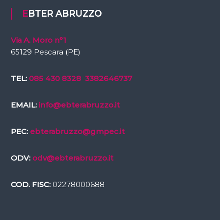
EBTER ABRUZZO
Via A. Moro n°1
65129 Pescara (PE)
TEL:
085 430 8328
3382646737
EMAIL:
info@ebterabruzzo.it
PEC:
ebterabruzzo@gmpec.it
ODV:
odv@ebterabruzzo.it
COD. FISC:
02278000688