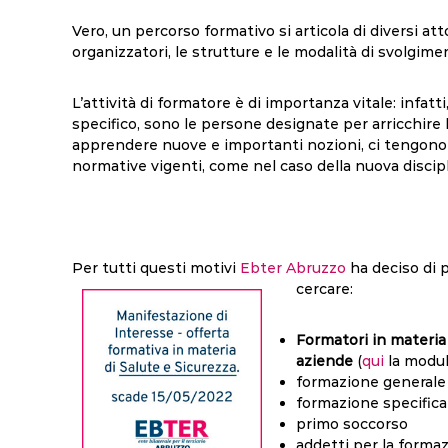
Vero, un percorso formativo si articola di diversi attor
organizzatori, le strutture e le modalità di svolgime
L’attività di formatore è di importanza vitale: infat
specifico, sono le persone designate per arricchire l
apprendere nuove e importanti nozioni, ci tengono a
normative vigenti, come nel caso della nuova discipli
Per tutti questi motivi
Ebter Abruzzo
ha deciso di 
cercare:
Formatori in materia d
aziende
(
qui
la moduli
formazione generale i
formazione specifica (
primo soccorso
addetti per la forma