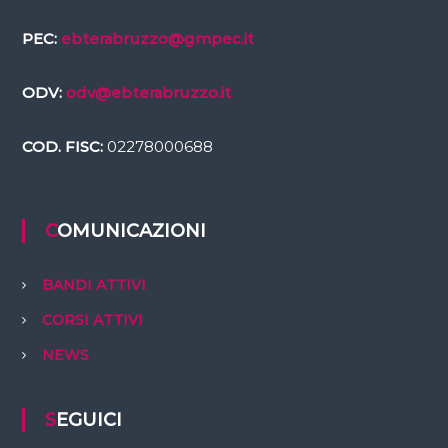
PEC:
ebterabruzzo@gmpec.it
ODV:
odv@ebterabruzzo.it
COD. FISC:
02278000688
COMUNICAZIONI
BANDI ATTIVI
CORSI ATTIVI
NEWS
SEGUICI