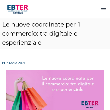
S
Le nuove coordinate per il
a
l
commercio: tra digitale e
t
esperienziale
a
a
l
c
o
7 Aprile 2021
n
t
e
n
u
t
o