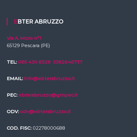
EBTER ABRUZZO
Via A. Moro n°1
65129 Pescara (PE)
TEL:
085 430 8328
3382646737
EMAIL:
info@ebterabruzzo.it
PEC:
ebterabruzzo@gmpec.it
ODV:
odv@ebterabruzzo.it
COD. FISC:
02278000688