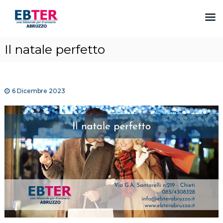
S
Il natale perfetto
a
l
t
a
6 Dicembre 2023
a
l
c
o
n
t
e
n
u
t
o