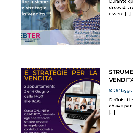
Durante qu
di covid, v
essere […]
STRUMEN
VENDIT
26 Maggio
Definisci l
chiave per 
[…]