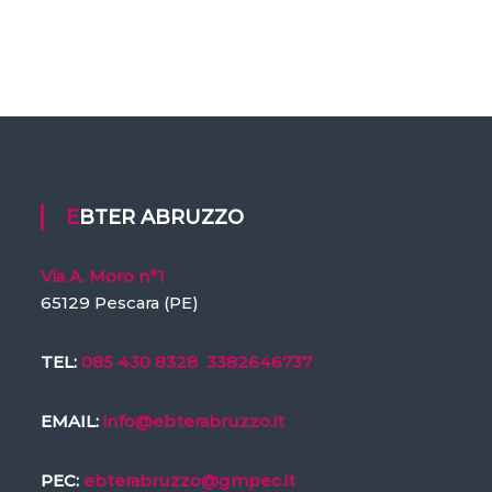
EBTER ABRUZZO
Via A. Moro n°1
65129 Pescara (PE)
TEL:
085 430 8328
3382646737
EMAIL:
info@ebterabruzzo.it
PEC:
ebterabruzzo@gmpec.it