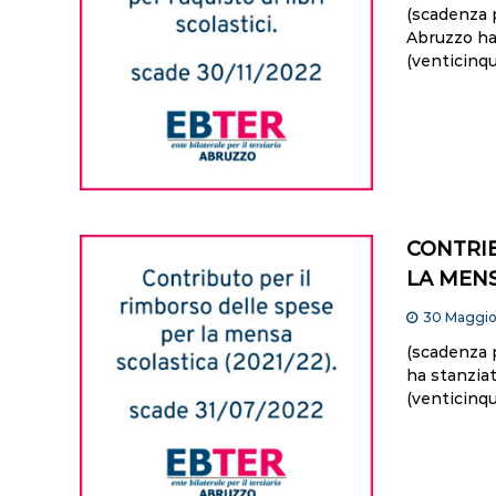
(scadenza 
Abruzzo ha
(venticinq
CONTRIB
LA MENS
30 Maggi
(scadenza 
ha stanziat
(venticinq