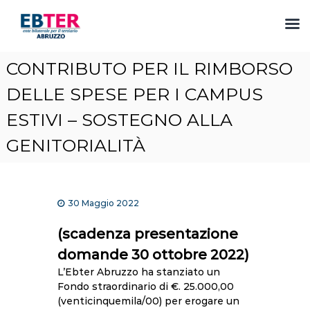
S
CONTRIBUTO PER IL RIMBORSO
a
l
DELLE SPESE PER I CAMPUS
t
ESTIVI – SOSTEGNO ALLA
a
a
GENITORIALITÀ
l
c
o
n
t
30 Maggio 2022
e
(scadenza presentazione
n
u
domande 30 ottobre 2022)
t
L’Ebter Abruzzo ha stanziato un
o
Fondo straordinario di €. 25.000,00
(venticinquemila/00) per erogare un