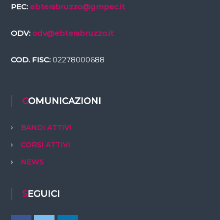
PEC:
ebterabruzzo@gmpec.it
ODV:
odv@ebterabruzzo.it
COD. FISC:
02278000688
COMUNICAZIONI
BANDI ATTIVI
CORSI ATTIVI
NEWS
SEGUICI