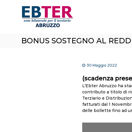
E
S
a
B
l
T
t
e
a
r
a
A
BONUS SOSTEGNO AL REDDI
l
b
c
r
o
n
u
t
z
30 Maggio 2022
e
z
n
(scadenza pres
o
u
L’Ebter Abruzzo ha stan
t
contributo a titolo di
o
Terziario e Distribuzio
fatturati dal 1 Novembr
delle bollette fino ad 