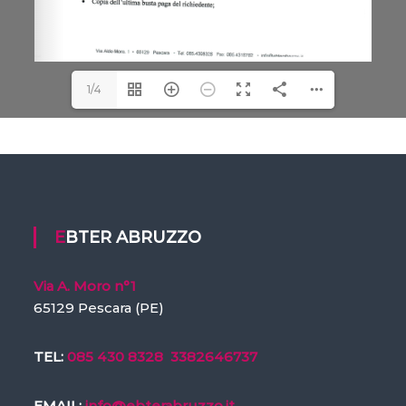
1/4
EBTER ABRUZZO
Via A. Moro n°1
65129 Pescara (PE)
TEL:
085 430 8328
3382646737
EMAIL:
info@ebterabruzzo.it