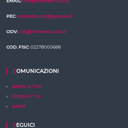
EMAIL:
info@ebterabruzzo.it
PEC:
ebterabruzzo@gmpec.it
ODV:
odv@ebterabruzzo.it
COD. FISC:
02278000688
COMUNICAZIONI
BANDI ATTIVI
CORSI ATTIVI
NEWS
SEGUICI