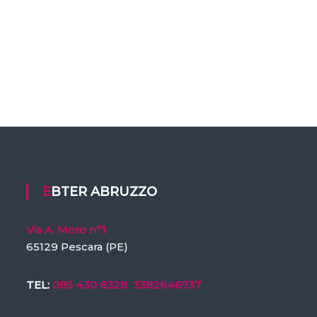
EBTER ABRUZZO
Via A. Moro n°1
65129 Pescara (PE)
TEL:
085 430 8328
3382646737