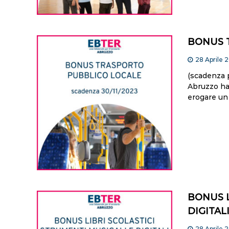
BONUS 
28 Aprile 
(scadenza 
Abruzzo ha
erogare un
BONUS L
DIGITAL
28 Aprile 