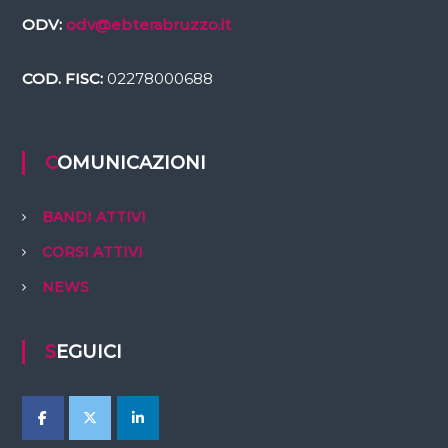
ODV:
odv@ebterabruzzo.it
COD. FISC:
02278000688
COMUNICAZIONI
BANDI ATTIVI
CORSI ATTIVI
NEWS
SEGUICI