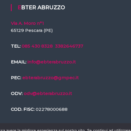
EBTER ABRUZZO
Via A. Moro n°1
65129 Pescara (PE)
TEL:
085 430 8328
3382646737
EMAIL:
info@ebterabruzzo.it
PEC:
ebterabruzzo@gmpec.it
ODV:
odv@ebterabruzzo.it
COD. FISC:
02278000688
ssa avere la migliore esperienza sul nostro sito. Se continui ad utilizzar