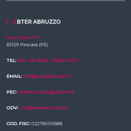
EBTER ABRUZZO
Via A. Moro n°1
65129 Pescara (PE)
TEL:
085 430 8328
3382646737
EMAIL:
info@ebterabruzzo.it
PEC:
ebterabruzzo@gmpec.it
ODV:
odv@ebterabruzzo.it
COD. FISC:
02278000688