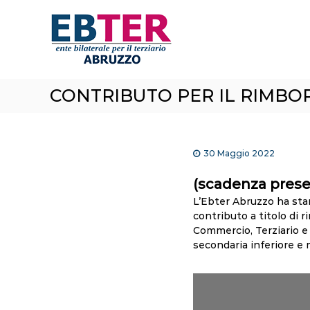
E
S
a
B
l
T
t
e
a
r
a
A
CONTRIBUTO PER IL RIMBORS
l
b
c
r
o
n
u
t
z
30 Maggio 2022
e
z
n
(scadenza pres
o
u
L’Ebter Abruzzo ha sta
t
contributo a titolo di r
o
Commercio, Terziario e
secondaria inferiore e