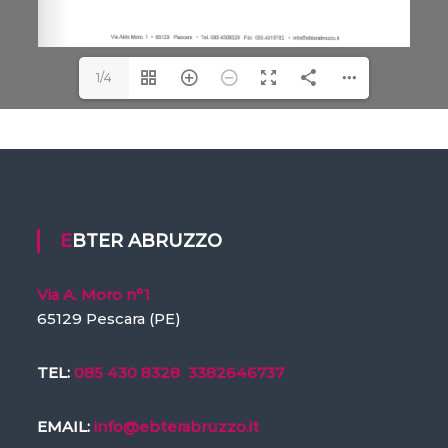
1/4
EBTER ABRUZZO
Via A. Moro n°1
65129 Pescara (PE)
TEL:
085 430 8328
3382646737
EMAIL:
info@ebterabruzzo.it