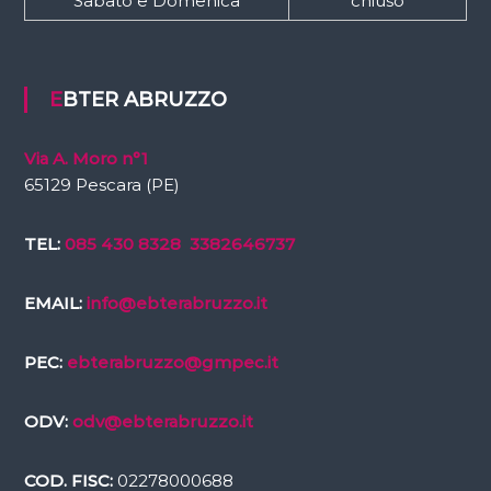
Sabato e Domenica
chiuso
EBTER ABRUZZO
Via A. Moro n°1
65129 Pescara (PE)
TEL:
085 430 8328
3382646737
EMAIL:
info@ebterabruzzo.it
PEC:
ebterabruzzo@gmpec.it
ODV:
odv@ebterabruzzo.it
COD. FISC:
02278000688