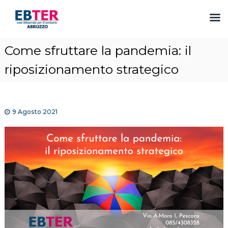
S
Come sfruttare la pandemia: il
a
l
riposizionamento strategico
t
a
a
l
9 Agosto 2021
c
o
n
t
e
n
u
t
o