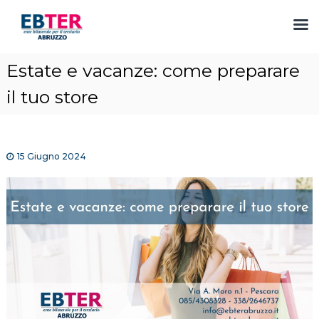
S
Estate e vacanze: come preparare
a
l
il tuo store
t
a
a
l
15 Giugno 2024
c
o
n
t
e
n
u
t
o