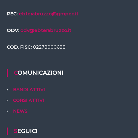
PEC:
ebterabruzzo@gmpec.it
ODV:
odv@ebterabruzzo.it
COD. FISC:
02278000688
COMUNICAZIONI
BANDI ATTIVI
CORSI ATTIVI
NEWS
SEGUICI