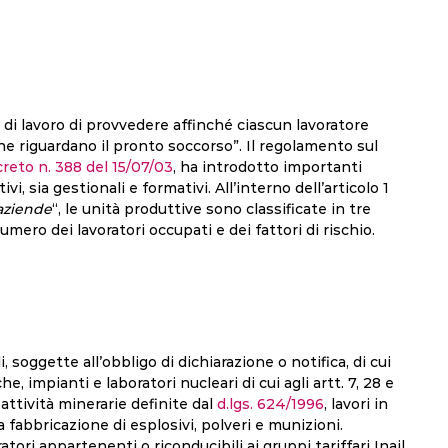
e di lavoro di provvedere affinché ciascun lavoratore
e riguardano il pronto soccorso”. Il regolamento sul
reto n. 388 del 15/07/03
, ha introdotto importanti
i, sia gestionali e formativi. All’interno dell’articolo 1
 aziende
“, le unità produttive sono classificate in tre
numero dei lavoratori occupati e dei fattori di rischio.
, soggette all’obbligo di dichiarazione o notifica, di cui
e, impianti e laboratori nucleari di cui agli artt. 7, 28 e
 attività minerarie definite dal
d.lgs. 624/1996
, lavori in
a fabbricazione di esplosivi, polveri e munizioni.
tori appartenenti o riconducibili ai gruppi tariffari Inail