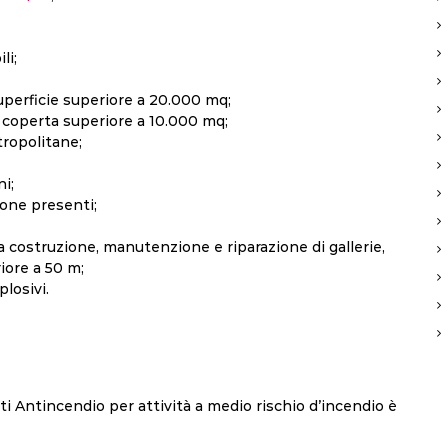
li;
superficie superiore a 20.000 mq;
e coperta superiore a 10.000 mq;
tropolitane;
ni;
sone presenti;
a costruzione, manutenzione e riparazione di gallerie,
iore a 50 m;
losivi.
i Antincendio per attività a medio rischio d’incendio è