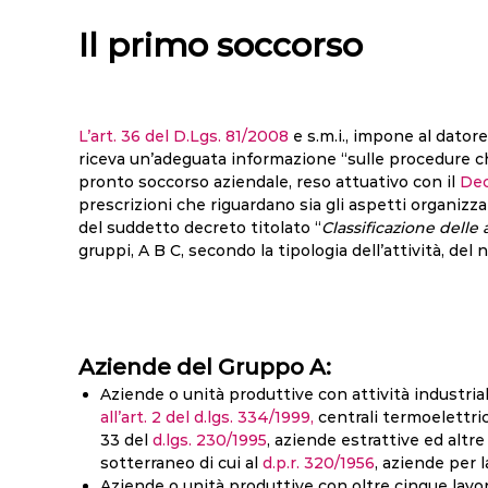
Il primo soccorso
L’art. 36 del D.Lgs. 81/2008
e s.m.i., impone al dator
riceva un’adeguata informazione “sulle procedure ch
pronto soccorso aziendale, reso attuativo con il
Dec
prescrizioni che riguardano sia gli aspetti organizzativ
del suddetto decreto titolato “
Classificazione delle
gruppi, A B C, secondo la tipologia dell’attività, del 
Aziende del Gruppo A:
Aziende o unità produttive con attività industriali
all’art. 2 del d.lgs. 334/1999,
centrali termoelettrich
33 del
d.lgs. 230/1995
, aziende estrattive ed altre
sotterraneo di cui al
d.p.r. 320/1956
, aziende per l
Aziende o unità produttive con oltre cinque lavora