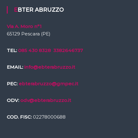
EBTER ABRUZZO
Via A. Moro n°1
65129 Pescara (PE)
TEL:
085 430 8328
3382646737
EMAIL:
info@ebterabruzzo.it
PEC:
ebterabruzzo@gmpec.it
ODV:
odv@ebterabruzzo.it
COD. FISC:
02278000688