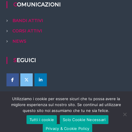
COMUNICAZIONI
BANDI ATTIVI
CORSI ATTIVI
NEWS
SEGUICI
Utilizziamo i cookie per essere sicuri che tu possa avere la
migliore esperienza sul nostro sito. Se continui ad utilizzare
questo sito noi assumiamo che tu ne sia felice.
Tutti i cookie
Solo Cookie Necessari
Copyright © 2026
EBTer Abruzzo
Tutti i diritti riservati. Tema:
Flash
di
Privacy & Cookie Policy
ThemeGrill. Powered by
WordPress