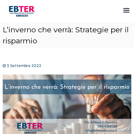
S
L’inverno che verrà: Strategie per il
a
l
risparmio
t
a
a
l
5 Settembre 2022
c
o
n
t
e
n
u
t
o