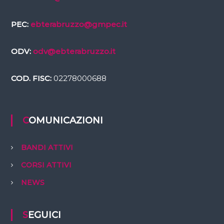
PEC:
ebterabruzzo@gmpec.it
ODV:
odv@ebterabruzzo.it
COD. FISC:
02278000688
COMUNICAZIONI
BANDI ATTIVI
CORSI ATTIVI
NEWS
SEGUICI