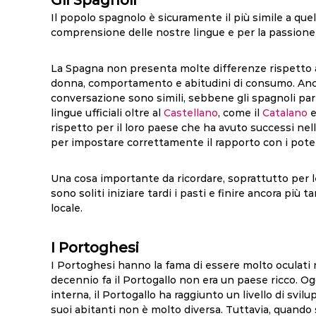
Gli Spagnoli
Il popolo spagnolo è sicuramente il più simile a quell
comprensione delle nostre lingue e per la passione d
La Spagna non presenta molte differenze rispetto all
donna, comportamento e abitudini di consumo. Anche 
conversazione sono simili, sebbene gli spagnoli par
lingue ufficiali oltre al
Castellano
, come il
Catalano
e
rispetto per il loro paese che ha avuto successi nel
per impostare correttamente il rapporto con i potenz
Una cosa importante da ricordare, soprattutto per le 
sono soliti iniziare tardi i pasti e finire ancora più 
locale.
I Portoghesi
I Portoghesi hanno la fama di essere molto oculati n
decennio fa il Portogallo non era un paese ricco. Og
interna, il Portogallo ha raggiunto un livello di svilu
suoi abitanti non è molto diversa. Tuttavia, quando