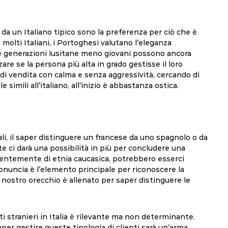
.
a un Italiano tipico sono la preferenza per ciò che è
e molti Italiani, i Portoghesi valutano l’eleganza
, le generazioni lusitane meno giovani possono ancora
are se la persona più alta in grado gestisse il loro
a di vendita con calma e senza aggressività, cercando di
 simili all’italiano, all’inizio è abbastanza ostica.
li, il saper distinguere un francese da uno spagnolo o da
e ci darà una possibilità in più per concludere una
valentemente di etnia caucasica, potrebbero esserci
pronuncia è l’elemento principale per riconoscere la
l nostro orecchio è allenato per saper distinguere le
i stranieri in Italia è rilevante ma non determinante.
aper gestire queste tipologia di clienti sarà un’arma