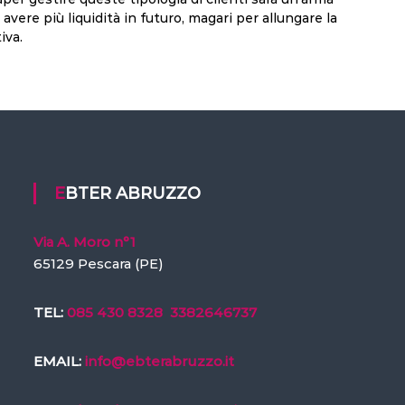
avere più liquidità in futuro, magari per allungare la
iva.
EBTER ABRUZZO
Via A. Moro n°1
65129 Pescara (PE)
TEL:
085 430 8328
3382646737
EMAIL:
info@ebterabruzzo.it