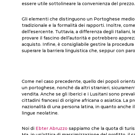
essere utile sottolineare la convenienza del prezzo
Gli elementi che distinguono un Portoghese medio d
tradizionale e la formalità dei rapporti. Inoltre, com
dell’esercente. Tuttavia, a differenza degli Italiani
provare il fascino dell’autorità e potrebbero apprezz
acquisto. Infine, è consigliabile gestire la procedur
superare la barriera linguistica che, seppur con parole
Come nel caso precedente, quello dei popoli orienta
un portoghese, nonché da altri stranieri, sicurament
vendita. Anche se gli Iberici e i Lusitani sono pre
cittadini francesi di origine africana o asiatica. La 
nazionalità di una persona latina, in quanto anche i
lingue neolatine.
Noi di
Ebter Abruzzo
sappiamo che la quota di turist
Ma, in un’ottica di massimizzazione del profitto, il s