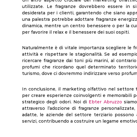
Un altro aspetto cruciale del marketing olfattivo
utilizzate. Le fragranze dovrebbero essere in s
desiderata per i clienti, garantendo che siano appr
una palestra potrebbe adottare fragranze energizzan
dinamica, mentre un centro benessere o per la cur
per favorire il relax e il benessere dei suoi ospiti.
Naturalmente è di vitale importanza scegliere le f
attività e rispettare le stagionalità. Se ad esemp
ricercare fragranze dai toni più marini, al contra
profumi che ricordano quel determinato territori
turismo, dove ci dovremmo indirizzare verso profumi
In conclusione, il marketing olfattivo nel settore 
per creare esperienze coinvolgenti e memorabili per
strategico degli odori. Noi di
Ebter Abruzzo
siamo 
attraverso l’adozione di fragranze personalizzate
adatte, le aziende del settore terziario possono ar
servizi, contribuendo a costruire un legame emotivo 