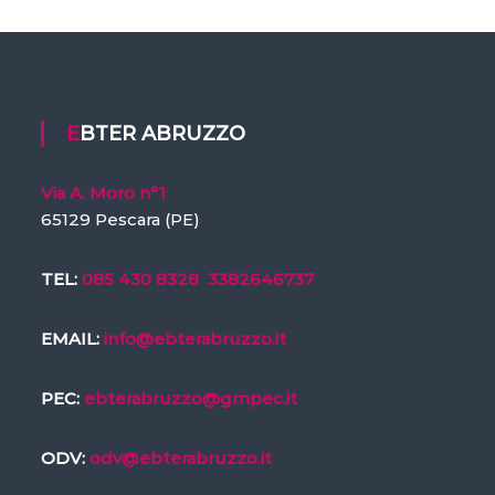
EBTER ABRUZZO
Via A. Moro n°1
65129 Pescara (PE)
TEL:
085 430 8328
3382646737
EMAIL:
info@ebterabruzzo.it
PEC:
ebterabruzzo@gmpec.it
ODV:
odv@ebterabruzzo.it