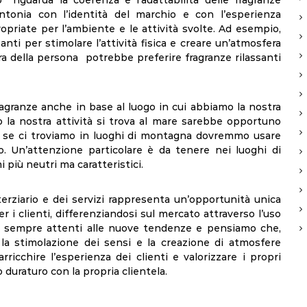
 riguarda la coerenza e l’adattabilità delle fragranze
intonia con l’identità del marchio e con l’esperienza
opriate per l’ambiente e le attività svolte. Ad esempio,
ti per stimolare l’attività fisica e creare un’atmosfera
a della persona potrebbe preferire fragranze rilassanti
ragranze anche in base al luogo in cui abbiamo la nostra
io la nostra attività si trova al mare sarebbe opportuno
rio se ci troviamo in luoghi di montagna dovremmo usare
o. Un’attenzione particolare è da tenere nei luoghi di
 più neutri ma caratteristici.
terziario e dei servizi rappresenta un’opportunità unica
 i clienti, differenziandosi sul mercato attraverso l’uso
sempre attenti alle nuove tendenze e pensiamo che,
, la stimolazione dei sensi e la creazione di atmosfere
ricchire l’esperienza dei clienti e valorizzare i propri
duraturo con la propria clientela.