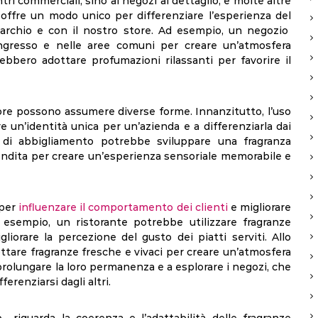
tri commerciali, sino ai negozi al dettaglio, e molte altre
 offre un modo unico per differenziare l’esperienza del
archio e con il nostro store. Ad esempio, un negozio
’ingresso e nelle aree comuni per creare un’atmosfera
rebbero adottare profumazioni rilassanti per favorire il
tore possono assumere diverse forme. Innanzitutto, l’uso
e un’identità unica per un’azienda e a differenziarla dai
 di abbigliamento potrebbe sviluppare una fragranza
 vendita per creare un’esperienza sensoriale memorabile e
 per
influenzare il comportamento dei clienti
e migliorare
Ad esempio, un ristorante potrebbe utilizzare fragranze
gliorare la percezione del gusto dei piatti serviti. Allo
are fragranze fresche e vivaci per creare un’atmosfera
 prolungare la loro permanenza e a esplorare i negozi, che
erenziarsi dagli altri.