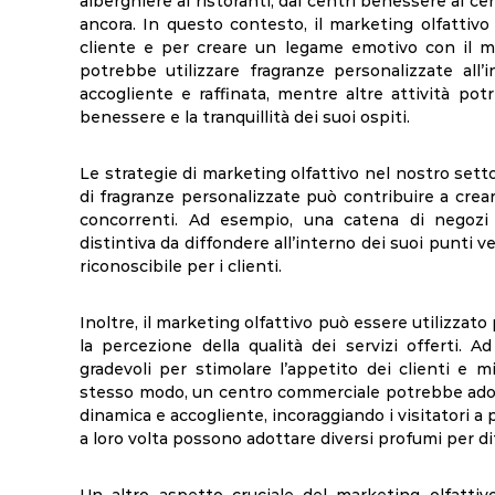
alberghiere ai ristoranti, dai centri benessere ai cen
ancora. In questo contesto, il marketing olfattivo
cliente e per creare un legame emotivo con il m
potrebbe utilizzare fragranze personalizzate all
accogliente e raffinata, mentre altre attività pot
benessere e la tranquillità dei suoi ospiti.
Le strategie di marketing olfattivo nel nostro set
di fragranze personalizzate può contribuire a crear
concorrenti. Ad esempio, una catena di negozi
distintiva da diffondere all’interno dei suoi punti
riconoscibile per i clienti.
Inoltre, il marketing olfattivo può essere utilizzato
la percezione della qualità dei servizi offerti. 
gradevoli per stimolare l’appetito dei clienti e mi
stesso modo, un centro commerciale potrebbe adott
dinamica e accogliente, incoraggiando i visitatori a
a loro volta possono adottare diversi profumi per diff