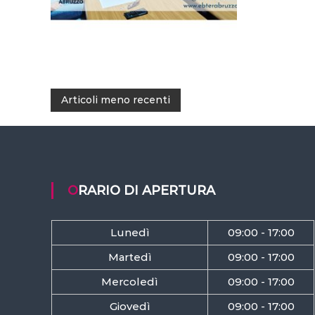
N
Articoli meno recenti
a
v
ORARIO DI APERTURA
i
g
Lunedì
09:00 - 17:00
a
Martedì
09:00 - 17:00
Mercoledì
09:00 - 17:00
z
Giovedì
09:00 - 17:00