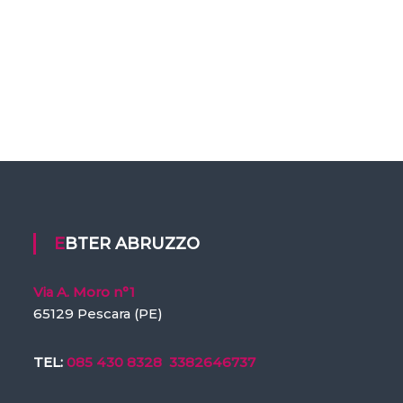
EBTER ABRUZZO
Via A. Moro n°1
65129 Pescara (PE)
TEL:
085 430 8328
3382646737