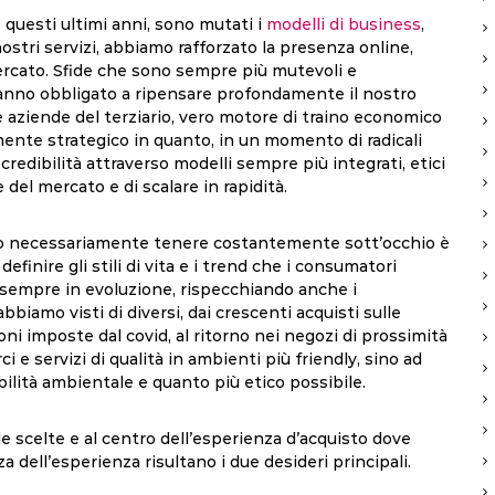
questi ultimi anni, sono mutati i
modelli di business
,
ostri servizi, abbiamo rafforzato la presenza online,
mercato. Sfide che sono sempre più mutevoli e
 hanno obbligato a ripensare profondamente il nostro
le aziende del terziario, vero motore di traino economico
rmente strategico in quanto, in un momento di radicali
redibilità attraverso modelli sempre più integrati, etici
te del mercato e di scalare in rapidità.
amo necessariamente tenere costantemente sott’occhio è
finire gli stili di vita e i trend che i consumatori
sempre in evoluzione, rispecchiando anche i
bbiamo visti di diversi, dai crescenti acquisti sulle
oni imposte dal covid, al ritorno nei negozi di prossimità
 e servizi di qualità in ambienti più friendly, sino ad
bilità ambientale e quanto più etico possibile.
e scelte e al centro dell’esperienza d’acquisto dove
a dell’esperienza risultano i due desideri principali.