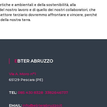
iche e ambientali e della sostenibilità, alla
 del nostro lavoro e di quello dei nostri collaboratori, che
settore terziario dovremmo affrontare e vincere, perché
della nostra terra.
EBTER ABRUZZO
Via A. Moro n°1
65129 Pescara (PE)
TEL:
085 430 8328
3382646737
EMAIL:
info@ebterabruzzo.it