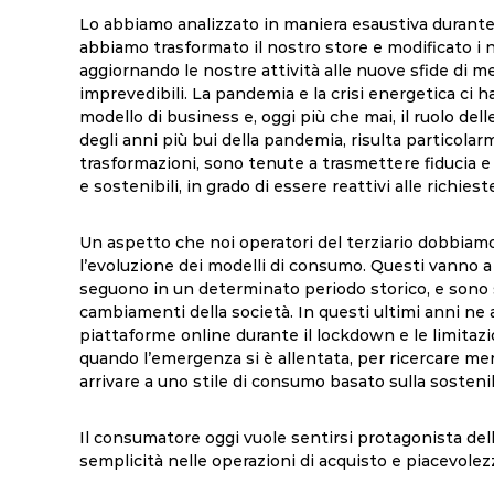
Lo abbiamo analizzato in maniera esaustiva durante 
abbiamo trasformato il nostro store e modificato i n
aggiornando le nostre attività alle nuove sfide di 
imprevedibili. La pandemia e la crisi energetica ci
modello di business e, oggi più che mai, il ruolo del
degli anni più bui della pandemia, risulta particola
trasformazioni, sono tenute a trasmettere fiducia e c
e sostenibili, in grado di essere reattivi alle richies
Un aspetto che noi operatori del terziario dobbi
l’evoluzione dei modelli di consumo. Questi vanno a de
seguono in un determinato periodo storico, e sono 
cambiamenti della società. In questi ultimi anni ne a
piattaforme online durante il lockdown e le limitazi
quando l’emergenza si è allentata, per ricercare merci
arrivare a uno stile di consumo basato sulla sosteni
Il consumatore oggi vuole sentirsi protagonista dell
semplicità nelle operazioni di acquisto e piacevolezz