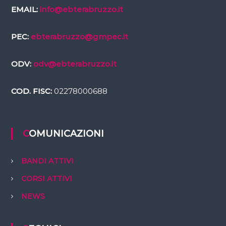
EMAIL:
info@ebterabruzzo.it
PEC:
ebterabruzzo@gmpec.it
ODV:
odv@ebterabruzzo.it
COD. FISC:
02278000688
COMUNICAZIONI
BANDI ATTIVI
CORSI ATTIVI
NEWS