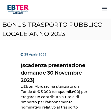
S
BONUS TRASPORTO PUBBLICO
a
l
LOCALE ANNO 2023
t
a
a
l
28 Aprile 2023
c
o
(scadenza presentazione
n
domande 30 Novembre
t
e
2023)
n
L’Ebter Abruzzo ha stanziato un
u
Fondo di € 5.000 (cinquemila/00) per
t
erogare un contributo a titolo di
o
rimborso per l’abbonamento
nominativo relativo al trasporto