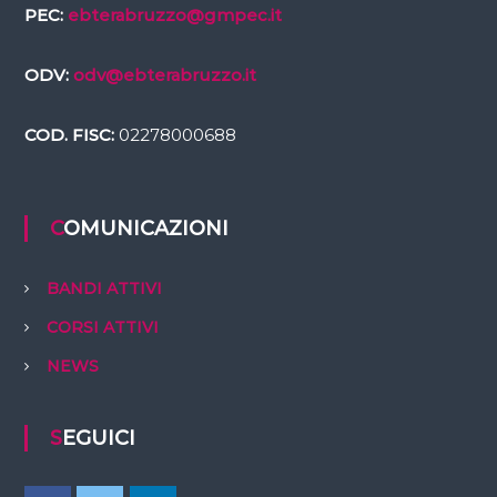
PEC:
ebterabruzzo@gmpec.it
ODV:
odv@ebterabruzzo.it
COD. FISC:
02278000688
COMUNICAZIONI
BANDI ATTIVI
CORSI ATTIVI
NEWS
SEGUICI