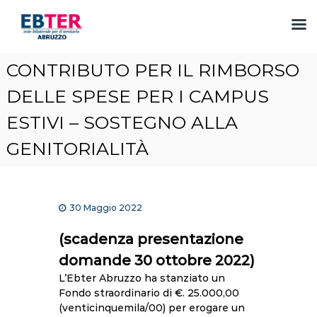
S
CONTRIBUTO PER IL RIMBORSO
a
l
DELLE SPESE PER I CAMPUS
t
ESTIVI – SOSTEGNO ALLA
a
a
GENITORIALITÀ
l
c
o
n
t
30 Maggio 2022
e
(scadenza presentazione
n
u
domande 30 ottobre 2022)
t
L’Ebter Abruzzo ha stanziato un
o
Fondo straordinario di €. 25.000,00
(venticinquemila/00) per erogare un