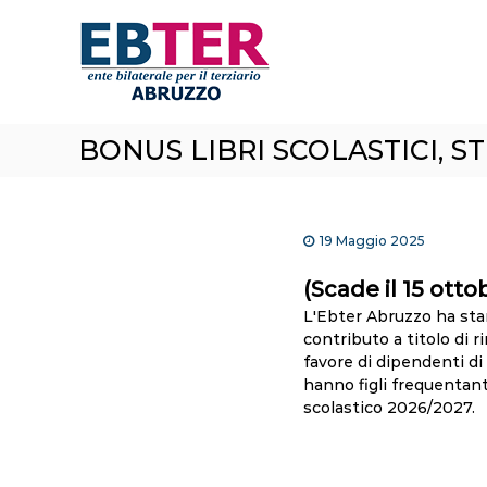
E
S
a
B
l
T
t
e
a
r
a
A
BONUS LIBRI SCOLASTICI, S
l
b
c
r
o
n
u
t
z
19 Maggio 2025
e
z
n
(Scade il 15 otto
o
u
L'Ebter Abruzzo ha sta
t
contributo a titolo di r
o
favore di dipendenti d
hanno figli frequentant
scolastico 2026/2027.