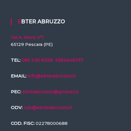
EBTER ABRUZZO
Via A. Moro n°1
65129 Pescara (PE)
TEL:
085 430 8328
3382646737
EMAIL:
info@ebterabruzzo.it
PEC:
ebterabruzzo@gmpec.it
ODV:
odv@ebterabruzzo.it
COD. FISC:
02278000688