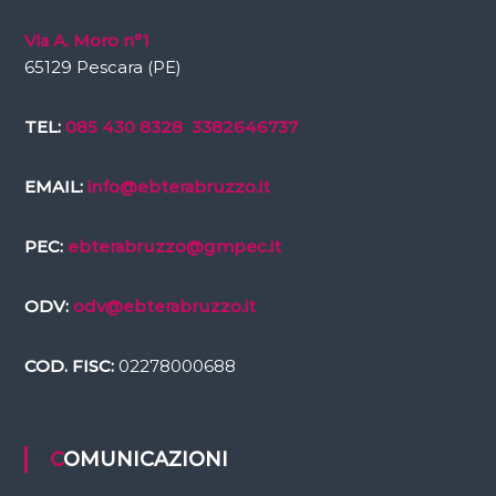
Via A. Moro n°1
65129 Pescara (PE)
TEL:
085 430 8328
3382646737
EMAIL:
info@ebterabruzzo.it
PEC:
ebterabruzzo@gmpec.it
ODV:
odv@ebterabruzzo.it
COD. FISC:
02278000688
COMUNICAZIONI